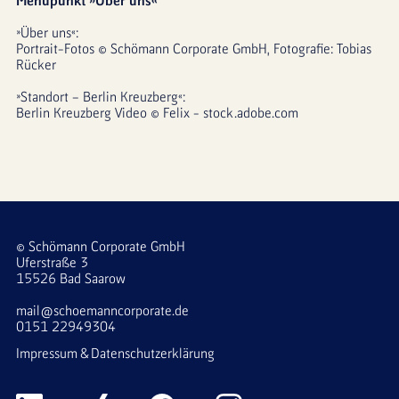
Menüpunkt »Über uns«
»Über uns«:
Portrait-Fotos © Schömann Corporate GmbH, Fotografie: Tobias 
Rücker 
»Standort – Berlin Kreuzberg«:
Berlin Kreuzberg Video © Felix - stock.adobe.com
© Schömann Corporate GmbH
Uferstraße 3
15526 Bad Saarow
mail@schoemanncorporate.de
0151 22949304
Impressum & Datenschutzerklärung