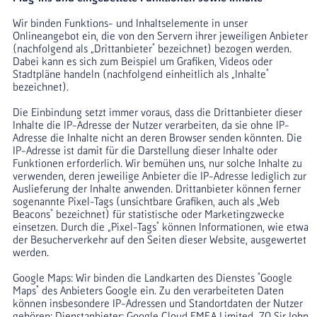
Wir binden Funktions- und Inhaltselemente in unser 
Onlineangebot ein, die von den Servern ihrer jeweiligen Anbieter 
(nachfolgend als „Drittanbieter" bezeichnet) bezogen werden. 
Dabei kann es sich zum Beispiel um Grafiken, Videos oder 
Stadtpläne handeln (nachfolgend einheitlich als „Inhalte" 
bezeichnet).
Die Einbindung setzt immer voraus, dass die Drittanbieter dieser 
Inhalte die IP-Adresse der Nutzer verarbeiten, da sie ohne IP-
Adresse die Inhalte nicht an deren Browser senden könnten. Die 
IP-Adresse ist damit für die Darstellung dieser Inhalte oder 
Funktionen erforderlich. Wir bemühen uns, nur solche Inhalte zu 
verwenden, deren jeweilige Anbieter die IP-Adresse lediglich zur 
Auslieferung der Inhalte anwenden. Drittanbieter können ferner 
sogenannte Pixel-Tags (unsichtbare Grafiken, auch als „Web 
Beacons" bezeichnet) für statistische oder Marketingzwecke 
einsetzen. Durch die „Pixel-Tags" können Informationen, wie etwa 
der Besucherverkehr auf den Seiten dieser Website, ausgewertet 
werden.
Google Maps: Wir binden die Landkarten des Dienstes "Google 
Maps" des Anbieters Google ein. Zu den verarbeiteten Daten 
können insbesondere IP-Adressen und Standortdaten der Nutzer 
gehören; Dienstanbieter: Google Cloud EMEA Limited, 70 Sir John 